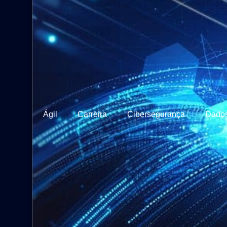
Ágil
Carreira
Cibersegurança
Dado