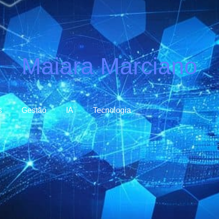
Maiara Marciano
s
Gestão
IA
Tecnologia